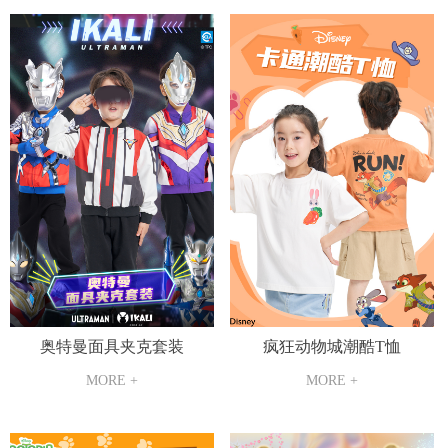
奥特曼面具夹克套装
疯狂动物城潮酷T恤
MORE +
MORE +