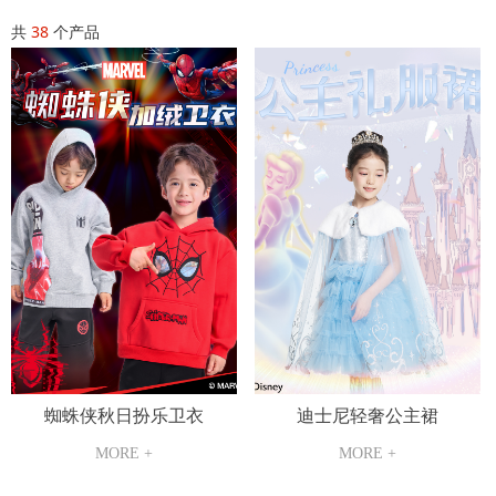
共
38
个产品
蜘蛛侠秋日扮乐卫衣
迪士尼轻奢公主裙
MORE +
MORE +