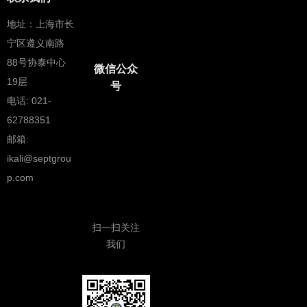
地址：
上海市长
宁区遵义南路
88号协泰中心
微信公众
19层
号
电话: 021-
62788351
邮箱:
ikali@septgrou
p.com
扫一扫关注
我们