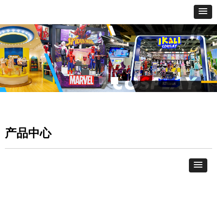
ꂃ
ꁹ
产品中心