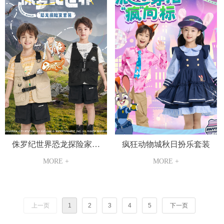
侏罗纪世界恐龙探险家套
疯狂动物城秋日扮乐套装
装
MORE +
MORE +
上一页
1
2
3
4
5
下一页