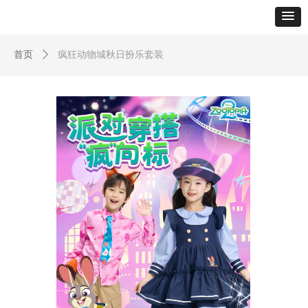
首页
ꄲ
疯狂动物城秋日扮乐套装