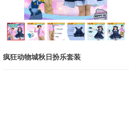
ꁆ
ꁇ
疯狂动物城秋日扮乐套装